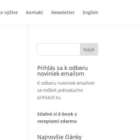
o výžive
Kontakt
Newsletter
English
Prihlás sa k odberu
noviniek emailom
K odberu noviniek emailom
sa môžeš jednoducho
prihlásiť tu.
Stiahni si E-book s
receptami zdarma
Najnovšie články