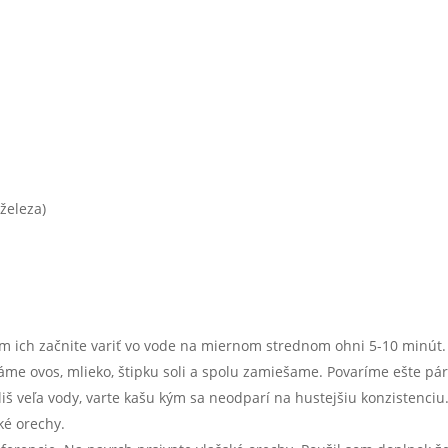
železa)
om ich začnite variť vo vode na miernom strednom ohni 5-10 minút.
e ovos, mlieko, štipku soli a spolu zamiešame. Povaríme ešte pá
íliš veľa vody, varte kašu kým sa neodparí na hustejšiu konzistenciu
ké orechy.