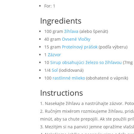
For:
1
Ingredients
100
gram
žíhľava
(alebo špenát)
40
gram
Ovsené Vločky
15
gram
Proteínový prášok
(podľa výberu)
1
Zázvor
10
Sirup obsahujúci železo so žíhľavou
(7mg 
1/4
Soľ
(iodidovaná)
100
rastlinné mlieko
(obohatené o vápnik)
Instructions
Nasekajte žihľavu a nastrúhajte zázvor. Pot
Ručným mixérom rozmixujeme žihľavu, pridám
minút, aby sa chute prepojili. Ak ste použili pr
Mezitým si na panvici jemne opražíme vlašs