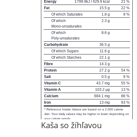
Kaša so žíhľavou