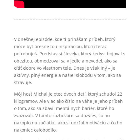
V dnešnej epizóde, kde ti prinášam príbeh, ktorý
môže byť presne tou inšpiráciou, ktorú teraz
potrebuješ. Predstav si človeka, ktorý kedysi bojoval s
obezitou, obmedzoval sa v jedle a nevedel, ako sa
cítiť dobre vo vlastnom tele. Dnes je však iný – je
aktívny, plný energie a našiel slobodu v tom, ako sa
stravuje.
Môj hosť Michal je otec dvoch detí, ktorý schudol 22
kilogramov. Ale viac ako číslo na váhe je jeho príbeh
o tom, ako sa zbavil mentálnych bariér, ktoré ho
zväzovali. V tomto rozhovore sa dozvieš, čo ho
nakoplo na začiatku, ako si udržal motiváciu a čo ho
nakoniec oslobodilo.