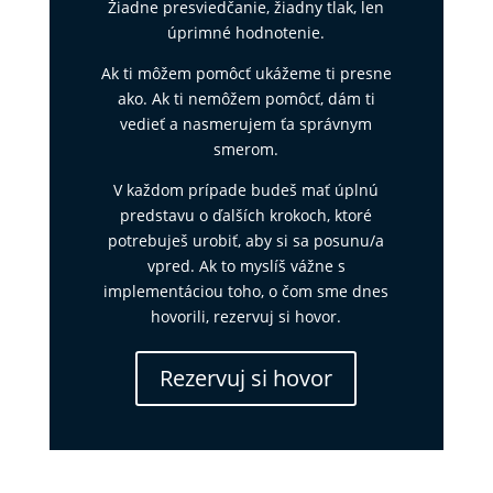
Žiadne presviedčanie, žiadny tlak, len
úprimné hodnotenie.
Ak ti môžem pomôcť ukážeme ti presne
ako. Ak ti nemôžem pomôcť, dám ti
vedieť a nasmerujem ťa správnym
smerom.
V každom prípade budeš mať úplnú
predstavu o ďalších krokoch, ktoré
potrebuješ urobiť, aby si sa posunu/a
vpred. Ak to myslíš vážne s
implementáciou toho, o čom sme dnes
hovorili, rezervuj si hovor.
Rezervuj si hovor