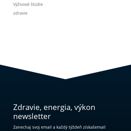
Výživové štúdie
zdravie
Zdravie, energia, výkon
newsletter
Zanechaj svoj email a každý týždeň získašemail