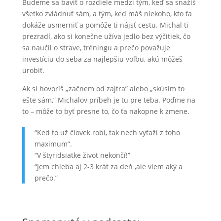
Budeme sa baviť o rozdiele medzi tým, keď sa snažíš
všetko zvládnuť sám, a tým, keď máš niekoho, kto ťa
dokáže usmerniť a pomôže ti nájsť cestu. Michal ti
prezradí, ako si konečne užíva jedlo bez výčitiek, čo
sa naučil o strave, tréningu a prečo považuje
investíciu do seba za najlepšiu voľbu, akú môžeš
urobiť.
Ak si hovoríš „začnem od zajtra” alebo „skúsim to
ešte sám,” Michalov príbeh je tu pre teba. Poďme na
to – môže to byť presne to, čo ťa nakopne k zmene.
“Ked to už človek robí, tak nech vyťaží z toho
maximum”.
“V štyridsiatke život nekončí!”
“Jem chleba aj 2-3 krát za deň ,ale viem aký a
prečo.”