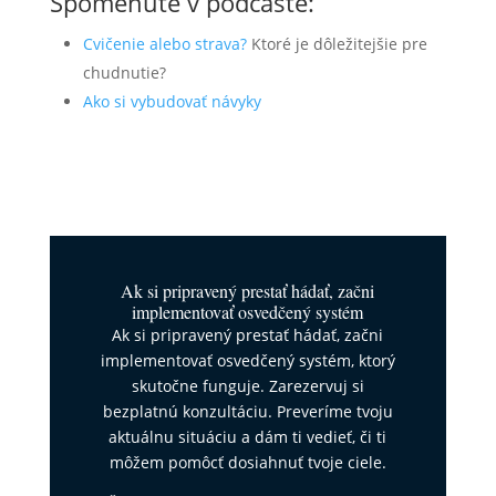
Spomenuté v podcaste:
Cvičenie alebo strava?
Ktoré je dôležitejšie pre
chudnutie?
Ako si vybudovať návyky
Ak si pripravený prestať hádať, začni
implementovať osvedčený systém
Ak si pripravený prestať hádať, začni
implementovať osvedčený systém, ktorý
skutočne funguje. Zarezervuj si
bezplatnú konzultáciu. Preveríme tvoju
aktuálnu situáciu a dám ti vedieť, či ti
môžem pomôcť dosiahnuť tvoje ciele.