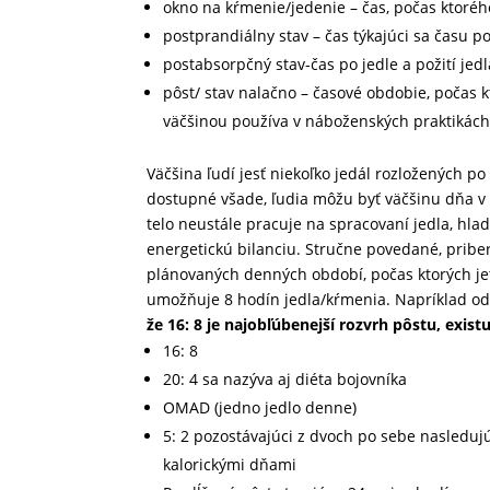
okno na kŕmenie/jedenie – čas, počas ktoré
postprandiálny stav – čas týkajúci sa času p
postabsorpčný stav-čas po jedle a požití jedl
pôst/ stav nalačno – časové obdobie, počas k
väčšinou používa v náboženských praktikách
Väčšina ľudí jesť niekoľko jedál rozložených p
dostupné všade, ľudia môžu byť väčšinu dňa v 
telo neustále pracuje na spracovaní jedla, hla
energetickú bilanciu. Stručne povedané, pribe
plánovaných denných období, počas ktorých jete
umožňuje 8 hodín jedla/kŕmenia. Napríklad od
že 16: 8 je najobľúbenejší rozvrh pôstu, exis
16: 8
20: 4 sa nazýva aj diéta bojovníka
OMAD (jedno jedlo denne)
5: 2 pozostávajúci z dvoch po sebe nasledujú
kalorickými dňami