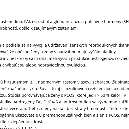
ostenedion, FAI, estradiol a globulín viažuci pohlavné hormóny (SH
drobností, došlo k zaujímavým zisteniam.
 a podieľa sa na vývoji a udržiavaní ženských reprodukčných tkaní
vať, že obézne ženy a ženy s nadváhou majú vyššie hladiny
órií v neskoršej časti dňa, mali vyššiu produkciu estrogénov, čo vied
s chýbajúcou alebo nepravideľnou ovuláciou.
ú hirsutizmom (t. j. nadmerným rastom vlasov), seboreou (šupinat
nštruačného cyklu. Súvisí to aj s inzulínovou rezistenciou, uklada
zu. Štúdia porovnávajúca ženy s PCOS, ktoré jedli > 50 % kalórií v
ýsledky. Androgény FAI, DHEA-S a androstendion sa významne znížili
torá večerala. Tieto zmeny nastali bez straty hmotnosti. Tieto ziste
rogénne ukazovatele u premenopauzálnych žien a žien s PCOS, na
die k zlepšeniu zdravia.
rmóny (SHBG)