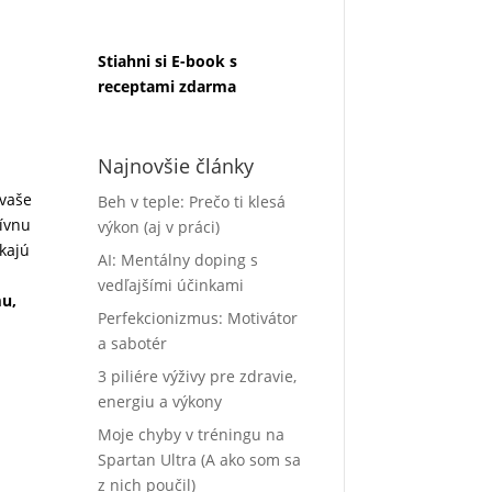
Stiahni si E-book s
receptami zdarma
Najnovšie články
 vaše
Beh v teple: Prečo ti klesá
tívnu
výkon (aj v práci)
kajú
AI: Mentálny doping s
vedľajšími účinkami
u,
Perfekcionizmus: Motivátor
a sabotér
3 piliére výživy pre zdravie,
energiu a výkony
Moje chyby v tréningu na
Spartan Ultra (A ako som sa
z nich poučil)