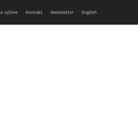
o výžive
Kontakt
Newsletter
English
NÝ PÔST