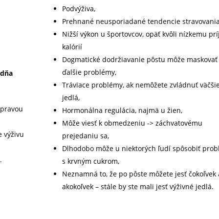
Podvýživa,
Prehnané neusporiadané tendencie stravovania
Nižší výkon u športovcov, opäť kvôli nízkemu pr
kalórií
Dogmatické dodržiavanie pôstu môže maskovať
ďalšie problémy,
 dňa
Tráviace problémy, ak nemôžete zvládnuť väčši
jedlá,
rípravou
Hormonálna regulácia, najmä u žien,
Môže viesť k obmedzeniu -> záchvatovému
 výživu
prejedaniu sa,
Dlhodobo môže u niektorých ľudí spôsobiť pro
.
s krvným cukrom,
Neznamná to, že po pôste môžete jesť čokoľvek 
akokoľvek – stále by ste mali jesť výživné jedlá.