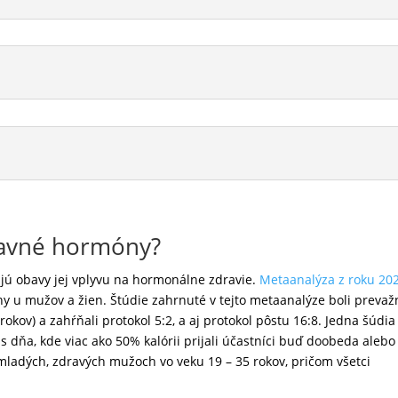
lavné hormóny?
ujú obavy jej vplyvu na hormonálne zdravie.
Metaanalýza z roku 20
y u mužov a žien. Štúdie zahrnuté v tejto metaanalýze boli prevaž
ov) a zahŕňali protokol 5:2, a aj protokol pôstu 16:8. Jedna šúdia
 dňa, kde viac ako 50% kalórii prijali účastníci buď doobeda alebo
ladých, zdravých mužoch vo veku 19 – 35 rokov, pričom všetci