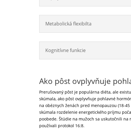
Metabolická flexibilta
Kognitívne funkcie
Ako pôst ovplyvňuje poh
Prerušovaný pôst je populárna diéta, ale exist
skúmala, ako pôst ovplyvňuje pohlavné hormón
na obéznych ženách pred menopauzou (18-45 rok
skúmala rozdelenie energetického príjmu počas
poobede. Štúdie na mužoch sa uskutočnili na m
používali protokol 16:8.