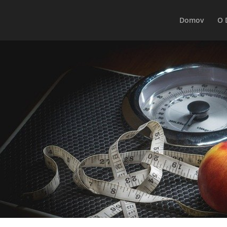
Domov
O 