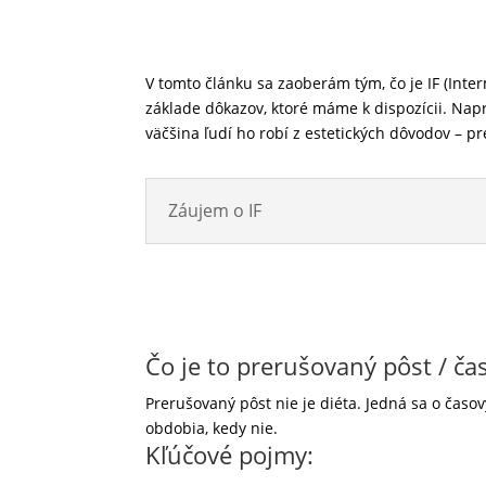
V tomto článku sa zaoberám tým, čo je IF (Inter
základe dôkazov, ktoré máme k dispozícii. Nap
väčšina ľudí ho robí z estetických dôvodov – p
Záujem o IF
Čo je to prerušovaný pôst / 
Prerušovaný pôst nie je diéta. Jedná sa o časo
obdobia, kedy nie.
Kľúčové pojmy: