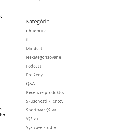
že
Kategórie
Chudnutie
fit
Mindset
Nekategorizované
Podcast
Pre ženy
Q&A
Recenzie produktov
Skúsenosti klientov
,
Športová výživa
ého
Výživa
Výživové štúdie