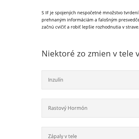
S IF je spojených nespočetné množstvo tvrdení
prehnaným informáciám a falošným presvedčenia
začnú cvičiť a robiť lepšie rozhodnutia v strave
Niektoré zo zmien v tele
Inzulín
Rastový Hormón
Zápaly v tele