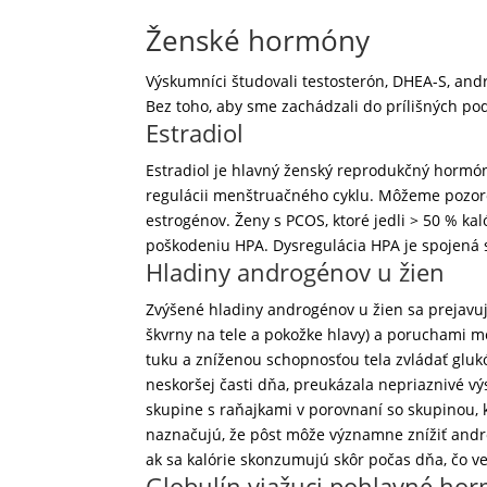
Ženské hormóny
Výskumníci študovali testosterón, DHEA-S, andr
Bez toho, aby sme zachádzali do prílišných po
Estradiol
Estradiol je hlavný ženský reprodukčný hormón
regulácii menštruačného cyklu. Môžeme pozoro
estrogénov. Ženy s PCOS, ktoré jedli > 50 % kal
poškodeniu HPA. Dysregulácia HPA je spojená 
Hladiny androgénov u žien
Zvýšené hladiny androgénov u žien sa prejavuj
škvrny na tele a pokožke hlavy) a poruchami me
tuku a zníženou schopnosťou tela zvládať glukó
neskoršej časti dňa, preukázala nepriaznivé v
skupine s raňajkami v porovnaní so skupinou, k
naznačujú, že pôst môže významne znížiť and
ak sa kalórie skonzumujú skôr počas dňa, čo ve
Globulín viažuci pohlavné ho