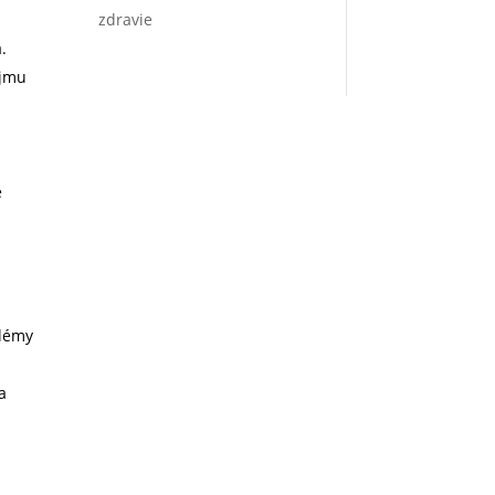
zdravie
.
íjmu
e
blémy
a