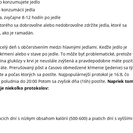
ho konzumujete jedlo
o konzumácii jedla
a, zvyčajne 8-12 hodín po jedle
torého sa dobrovoľne alebo nedobrovoľne zdržíte jedla, ktoré sa
, ako je ramadán.
o celý deň s občerstvením medzi hlavnými jedlami. Keďže jedlo je
kŕmení alebo v stave po jedle. To môže byť problematické, pretože
dina glukózy v krvi je neustále zvýšená a pravdepodobne máte pozi
ráte. Prerušovaný pôst a časovo obmedzené kŕmenie (jedenie) sa tý
 a počas ktorých sa postíte. Najpopulárnejší protokol je 16:8, čo
 poludnia do 20:00 Potom sa zvyšok dňa (16h) postíte.
Napriek tom
tuje niekoľko protokolov:
cich dní s nízkym obsahom kalórií (500-600) a piatich dní s vyššími