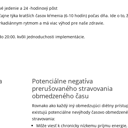
vé jedenie a 24 -hodinový pôst
ne týka kratších časov kŕmenia (6-10 hodín) počas dňa. Ide o to, 
cirkadiánnym rytmom a má viac výhod pre naše zdravie.
do 20:00. kvôli jednoduchosti implementácie.
a
Potenciálne negatíva
prerušovaného stravovania
obmedzeného času
Rovnako ako každý iný obmedzujúci diétny prístup
existujú potenciálne nevýhody časovo obmedzen
stravovania:
Môže viesť k chronicky nízkemu príjmu energie,