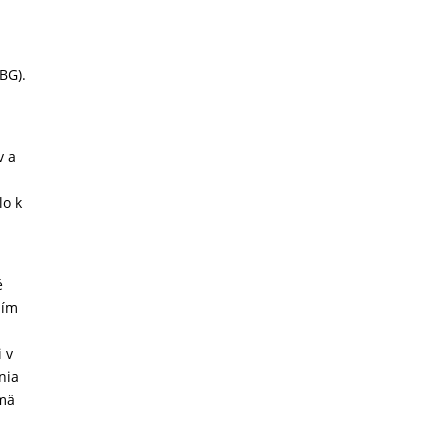
BG).
v a
lo k
é
ním
 v
nia
jmä