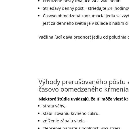
Predĺžené pôsty trvajúce 24 a viac hodín
Striedavý denný pôst – striedajte 24 -hodino
Časovo obmedzená konzumácia jedla sa zvyčaj
jesť za denného svetla je v súlade s naším 
Väčšina ľudí dáva prednosť jedlu od poludnia 
Výhody prerušovaného pôstu 
časovo obmedzeného kŕmenia
Niektoré štúdie uvádzajú, že IF môže viesť k:
strata váhy,
stabilizovaniu krvného cukru,
zníženie zápalu v tele,
zlepšenie pamäte a odolnosti voči stresu,