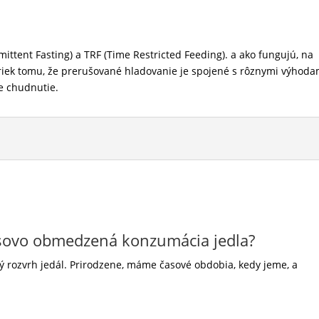
mittent Fasting) a TRF (Time Restricted Feeding). a ako fungujú, na
riek tomu, že prerušované hladovanie je spojené s rôznymi výhoda
re chudnutie.
časovo obmedzená konzumácia jedla?
vý rozvrh jedál. Prirodzene, máme časové obdobia, kedy jeme, a