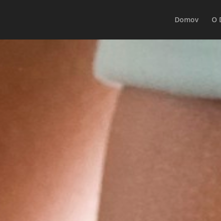
Domov
O 