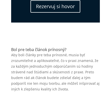
Rezervuj si hovor
Bol pre teba článok prínosný?
Aby boli články pre teba prínosné, musia byť
zrozumiteľné a aplikovateľné, čo v praxi znamená, že
za každým jednoduchým odporúčaním sú hodiny
strávené nad štúdiami a skúsenosti z praxe. Preto
budem rád ak článok budete zdielať ďalej a tým
podporíš nie len moju tvorbu, ale môžeš inšpirovať aj
iných k zlepšeniu kvality ich života.