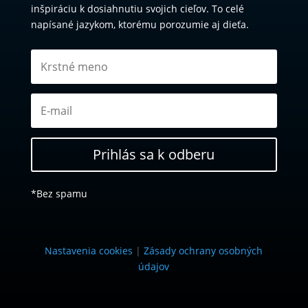
Zanechaj svoj email a každý týždeň získašemail
obsahujúci: články pokrývajúce najnovšíe štúdie z
oblasti výživy a zdravia, búranie mýtov vo výžive,
jednoduché zdravé recepty, ktoré zvládne každý,
inšpiráciu k dosiahnutiu svojich cieľov. To celé
napísané jazykom, ktorému porozumie aj dieťa.
Prihlás sa k odberu
*Bez spamu