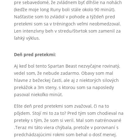
pre sebavedomé, že zvládnem byť dlhšie na nohách
(keďže moje long Runy boli stále okolo 90 minút).
Našťastie som to zvládol v pohode a týždeň pred
pretekmi som sa v tréningoch veľmi neobmedzoval.
Len intenzívny beh v stredu/štvrtok som zamenil za
ľahký výklus.
Deň pred pretekmi:
Aj keď bol tento Spartan Beast nezvyčajne rovinatý,
vedel som, že nebude zadarmo. Obavy som mal
hlavne z bežeckej časti, ale aj z niektorých silových
prekážok a 3m steny, s ktorou som sa naposledy
pasoval niekoľko minút.
Ešte deň pred pretekmi som zvažoval, či na to
pôjdem. Stojí mi to za to? Pred tým som chodieval na
preteky s tým, že som si veril. Mal som natrénované
.Teraz mi táto viera chýbala, pretože v porovnaní s
predchádzajúcimi rokmi som behal o dosť menej.