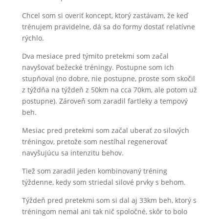
Chcel som si overiť koncept, ktorý zastávam, že keď
trénujem pravidelne, dá sa do formy dostať relatívne
rýchlo.
Dva mesiace pred týmito pretekmi som začal
navyšovať bežecké tréningy. Postupne som ich
stupňoval (no dobre, nie postupne, proste som skočil
z týždňa na týždeň z 50km na cca 70km, ale potom už
postupne). Zároveň som zaradil fartleky a tempový
beh.
Mesiac pred pretekmi som začal uberať zo silových
tréningov, pretože som nestíhal regenerovať
navyšujúcu sa intenzitu behov.
Tiež som zaradil jeden kombinovaný tréning
týždenne, kedy som striedal silové prvky s behom.
Týždeň pred pretekmi som si dal aj 33km beh, ktorý s
tréningom nemal ani tak nič spoločné, skôr to bolo