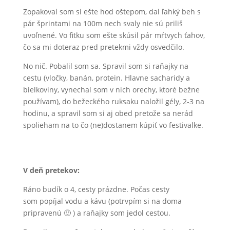
Zopakoval som si ešte hod oštepom, dal ľahký beh s
pár šprintami na 100m nech svaly nie sú priliš
uvoľnené. Vo fitku som ešte skúsil pár mŕtvych ťahov,
čo sa mi doteraz pred pretekmi vždy osvedčilo.
No nič. Pobalil som sa. Spravil som si raňajky na
cestu (vločky, banán, protein. Hlavne sacharidy a
bielkoviny, vynechal som v nich orechy, ktoré bežne
používam), do bežeckého ruksaku naložil gély, 2-3 na
hodinu, a spravil som si aj obed pretože sa nerád
spolieham na to čo (ne)dostanem kúpiť vo festivalke.
V deň pretekov:
Ráno budík o 4, cesty prázdne. Počas cesty
som popíjal vodu a kávu (potrvpím si na doma
pripravenú 🙂 ) a raňajky som jedol cestou.