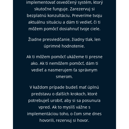
implementovať osvedčený systém, ktorý
skutočne funguje. Zarezervuj si
bezplatnú konzultáciu. Preveríme tvoju
aktuálnu situáciu a dám ti vedieť, či ti
môžem pomôcť dosiahnuť tvoje ciele.
Žiadne presviedčanie, žiadny tlak, len
úprimné hodnotenie.
Ak ti môžem pomôcť ukážeme ti presne
ako. Ak ti nemôžem pomôcť, dám ti
vedieť a nasmerujem ťa správnym
smerom.
V každom prípade budeš mať úplnú
predstavu o ďalších krokoch, ktoré
potrebuješ urobiť, aby si sa posunu/a
vpred. Ak to myslíš vážne s
implementáciou toho, o čom sme dnes
hovorili, rezervuj si hovor.