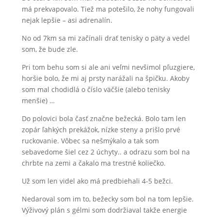
má prekvapovalo. Tiež ma potešilo, že nohy fungovali
nejak lepšie – asi adrenalín.
No od 7km sa mi začínali drať tenisky o päty a vedel
som, že bude zle.
Pri tom behu som si ale ani veľmi nevšimol pľuzgiere,
horšie bolo, že mi aj prsty narážali na špičku. Akoby
som mal chodidlá o číslo väčšie (alebo tenisky
menšie) …
Do polovici bola časť značne bežecká. Bolo tam len
zopár ľahkých prekážok, nízke steny a prišlo prvé
ruckovanie. Vôbec sa nešmýkalo a tak som
sebavedome šiel cez 2 úchyty.. a odrazu som bol na
chrbte na zemi a čakalo ma trestné koliečko.
Už som len videl ako má predbiehali 4-5 bežci.
Nedaroval som im to, bežecky som bol na tom lepšie.
Výživový plán s gélmi som dodržiaval takže energie