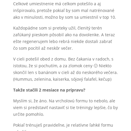
Celkové umiestnenie má celkom potešilo a aj
inšpirovalo, pretože pokiaľ by som mal natrénované
ako v minulosti, možno by som sa umiestnil v top 10.
Každopádne som si preteky užil, členitý terén
zafúkaný pieskom pôsobil ako na dovolenke. A teraz
ešte regenerujem lebo rebrá niekde dostali zabrať
čo som pocítil až neskôr večer.
V cieli potešil obed z domu. Bez čakania v radoch, s
istotou, že si pochutím, a za zlomok ceny 🙂 Niekto
skončil len s banánom v cieli až do neskorého večera.
(Hummus, zelenina, kaiserka, sójový falafel, kečup)
Takže stačili 2 mesiace na prípravu?
Myslím si, že áno. Na vrcholovú formu to nebolo, ale
viem si predstaviť nastaviť si tie tréningy lepšie, čo by
určite pomohlo.
Pokiaľ trénuješ pravideľne, je relatívne ľahké formu