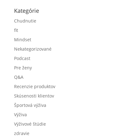
Moje chyby v tréningu na Spartan Ultra (A ako som
sa z nich poučil)
Ako zvládať viac, bez únavy
Kategórie
Chudnutie
fit
Mindset
Nekategorizované
Podcast
Pre ženy
Q&A
Recenzie produktov
Skúsenosti klientov
Športová výživa