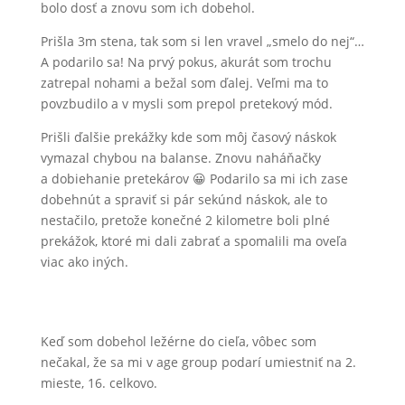
bolo dosť a znovu som ich dobehol.
Prišla 3m stena, tak som si len vravel „smelo do nej“…
A podarilo sa! Na prvý pokus, akurát som trochu
zatrepal nohami a bežal som ďalej. Veľmi ma to
povzbudilo a v mysli som prepol pretekový mód.
Prišli ďalšie prekážky kde som môj časový náskok
vymazal chybou na balanse. Znovu naháňačky
a dobiehanie pretekárov 😀 Podarilo sa mi ich zase
dobehnút a spraviť si pár sekúnd náskok, ale to
nestačilo, pretože konečné 2 kilometre boli plné
prekážok, ktoré mi dali zabrať a spomalili ma oveľa
viac ako iných.
Keď som dobehol ležérne do cieľa, vôbec som
nečakal, že sa mi v age group podarí umiestniť na 2.
mieste, 16. celkovo.