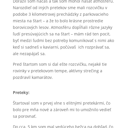
Dorazil som načas a tak som mohol nasať atmosféru.
Narozdieľ od iných pretekov sme mali rozcvičku v
podobe 3 kilometrovej prechádzky z parkovacieho
miesta na štart – a že to bolo krásne prostredie
borovicových lesov. Atmosféru dopĺňali rôzne jazyky
ľudí presúvajúcich sa na štart – mám rád ten pocit,
byť medzi ľudmi bez potreby komunikovať s nimi ako
keď si sadneš v kaviarni, počúvaš ich rozprávať sa,
ale nezapájaš sa.
Pred štartom som si dal ešte rozcvičku, nejaké tie
rovinky v pretekovom tempe, aktívny strečing a
pozdravil kamarátov.
Preteky:
Štartoval som v prvej vlne s elitnými pretekármi, čo
bolo pre mňa nové a zároveň mi to umožnilo vedieť
sa porovnať.
Do cca. 5 km som mal vedúceho bežca na dohľad, čo