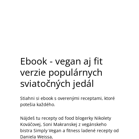
chutia.
Jednoduché
Recepty využívajú bežne dostupné prísady a
dokáže ich pripraviť aj začiatočník.
Ebook - vegan aj fit
verzie populárnych
sviatočných jedál
Stiahni si ebook s overenými receptami, ktoré
potešia každého.
Nájdeš tu recepty od food blogerky Nikolety
Kováčovej, Soni Makranskej z vegánskeho
bistra Simply Vegan a fitness ladené recepty od
Daniela Weissa,